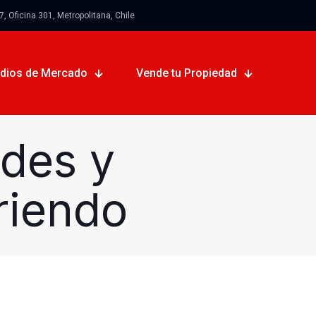
 Oficina 301, Metropolitana, Chile
udios de Mercado
Vende tu Propiedad
ades y
riendo