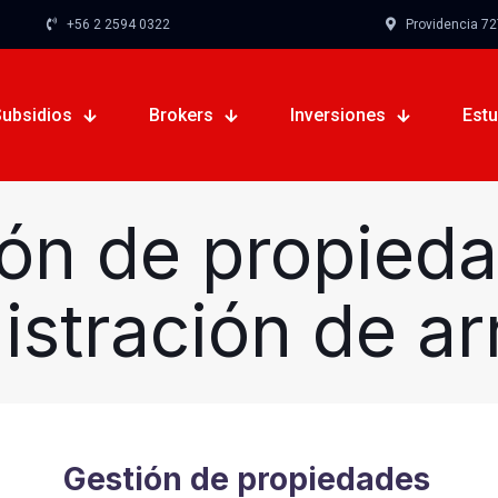
+56 2 2594 0322
Providencia 727,
Subsidios
Brokers
Inversiones
Est
ón de propied
istración de ar
Gestión de propiedades